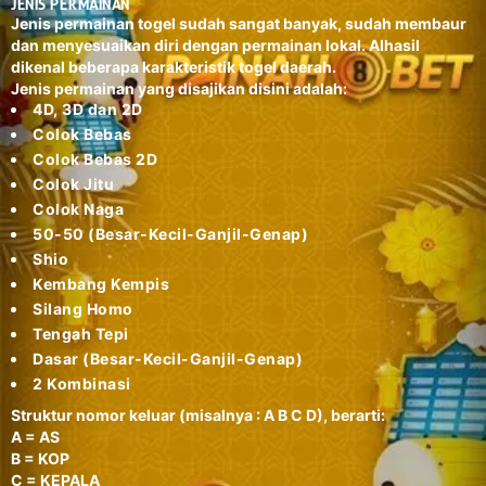
JENIS
PERMAINAN
Jenis permainan togel sudah sangat banyak, sudah membaur
dan menyesuaikan diri dengan permainan lokal. Alhasil
dikenal beberapa karakteristik togel daerah.
Jenis permainan yang disajikan disini adalah:
4D, 3D dan 2D
Colok Bebas
Colok Bebas 2D
Colok Jitu
Colok Naga
50-50 (Besar-Kecil-Ganjil-Genap)
Shio
Kembang Kempis
Silang Homo
Tengah Tepi
Dasar (Besar-Kecil-Ganjil-Genap)
2 Kombinasi
Struktur nomor keluar (misalnya : A B C D), berarti:
A = AS
B = KOP
C = KEPALA