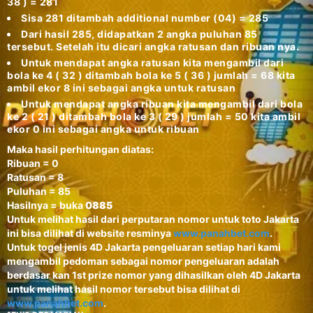
38 ) = 281
Sisa 281 ditambah additional number (04) = 285
Dari hasil 285, didapatkan 2 angka puluhan 85
tersebut. Setelah itu dicari angka ratusan dan ribuan nya.
Untuk mendapat angka ratusan kita mengambil dari
bola ke 4 ( 32 ) ditambah bola ke 5 ( 36 ) jumlah = 68 kita
ambil ekor 8 ini sebagai angka untuk ratusan
Untuk mendapat angka ribuan kita mengambil dari bola
ke 2 ( 21 ) ditambah bola ke 3 ( 29 ) jumlah = 50 kita ambil
ekor 0 ini sebagai angka untuk ribuan
Maka hasil perhitungan diatas:
Ribuan = 0
Ratusan = 8
Puluhan = 85
Hasilnya = buka
0885
Untuk melihat hasil dari perputaran nomor untuk toto Jakarta
ini bisa dilihat di website resminya
www.panahbet.com
.
Untuk togel jenis 4D Jakarta pengeluaran setiap hari kami
mengambil pedoman sebagai nomor pengeluaran adalah
berdasar kan 1st prize nomor yang dihasilkan oleh 4D Jakarta
untuk melihat hasil nomor tersebut bisa dilihat di
www.panahbet.com
.