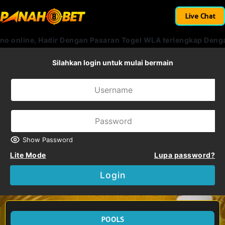
Live Chat
o online, Hadir Dengan Pasaran Togel WLA terlengkap Dengan
Silahkan login untuk mulai bermain
Show Password
Lite Mode
Lupa password?
Login
POOLS