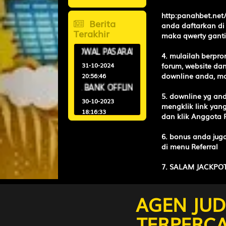
4DTotoMacau
http:panahbet.net
Berita
9031
anda daftarkan di
Terakhir
maka qwerty gant
JADWAL PASARAN
4. mulailah berpr
31-10-2024
forum, website dan
downline anda, m
20:56:46
JADWAL BANK OFFLINE
5. downline yg an
30-10-2023
mengklik link yan
18:16:33
dan klik Anggota R
Title 3
30-09-2023
6. bonus anda jug
15:28:23
di menu Referral
7. SALAM JACKPO
AGEN JUD
TERPERCA